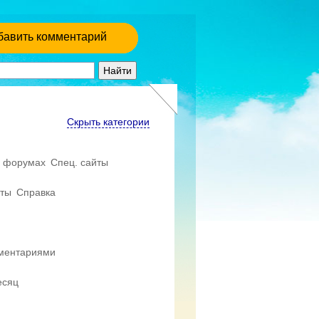
бавить комментарий
Скрыть категории
 форумах
Спец. сайты
еты
Справка
мментариями
есяц