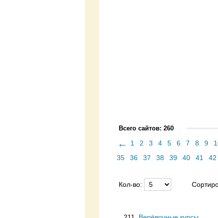
Всего сайтов: 260
←
1
2
3
4
5
6
7
8
9
1
35
36
37
38
39
40
41
42
Кол-во:
Сортиро
211.
Верёвочные курсы