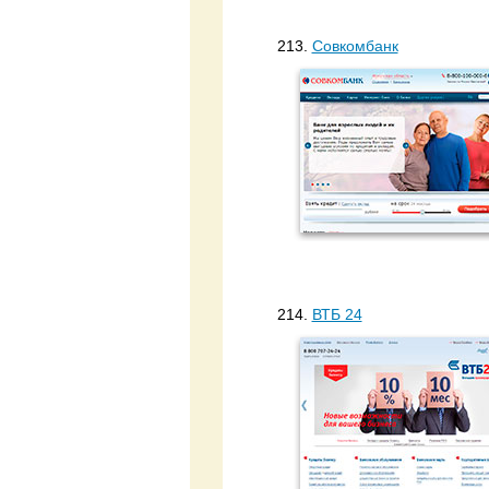
213.
Совкомбанк
214.
ВТБ 24