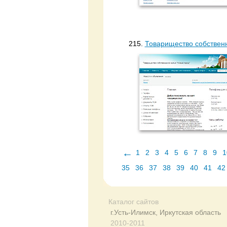
215.
Товарищество собственн
←
1
2
3
4
5
6
7
8
9
1
35
36
37
38
39
40
41
42
Каталог сайтов
г.Усть-Илимск, Иркутская область
2010-2011