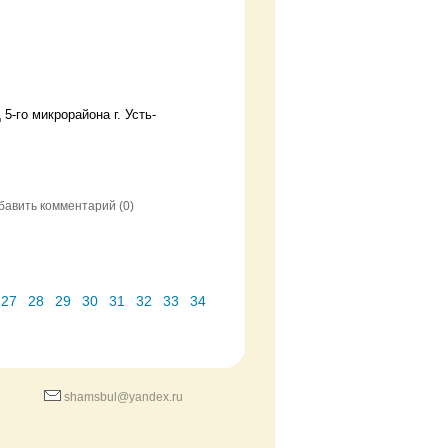
-го микрорайона г. Усть-
бавить комментарий
(0)
27
28
29
30
31
32
33
34
shamsbul@yandex.ru