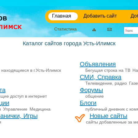
Главная
Добавить сайт
До
Статистика
Каталог сайтов города Усть-Илимск
Объявления
 находящиеся в г.Усть-Илимск
Бегущая строка на ТВ
На
СМИ, Справка
Телевидение, радио
Газ
та
Форумы
щие доступ в интернет
общение
ции
Блоги
ы
Управление
Медицина
публичный дневник с ко
анички, Игры
Новые сайты
и
сайты добавленные за м