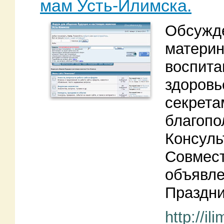
мам Усть-Илимска.
Обсужде
материн
воспита
здоровь
секрета
благопо
Консуль
Совмест
объявле
Праздни
http://i