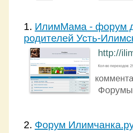
1.
ИлимМама - форум д
родителей Усть-Илимс
http://i
Кол-во переходов: 2
коммент
Форумы
2.
Форум Илимчанка.ру