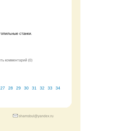
гопильные станки.
ить комментарий
(0)
27
28
29
30
31
32
33
34
shamsbul@yandex.ru