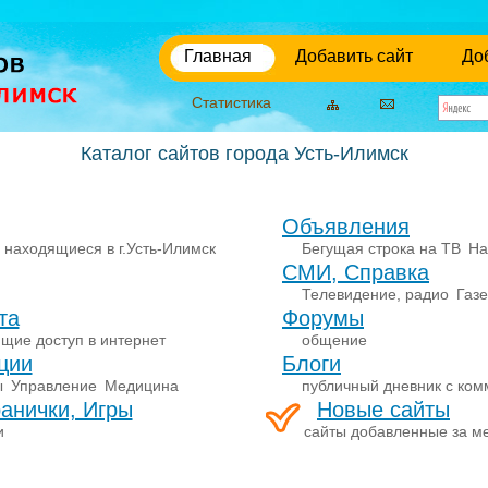
Главная
Добавить сайт
До
Статистика
Каталог сайтов города Усть-Илимск
Объявления
 находящиеся в г.Усть-Илимск
Бегущая строка на ТВ
На
СМИ, Справка
Телевидение, радио
Газ
та
Форумы
щие доступ в интернет
общение
ции
Блоги
ы
Управление
Медицина
публичный дневник с ко
анички, Игры
Новые сайты
и
сайты добавленные за м