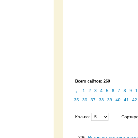
Всего сайтов: 260
←
1
2
3
4
5
6
7
8
9
1
35
36
37
38
39
40
41
42
Кол-во:
Сортиро
236.
Интернет-магазин товар