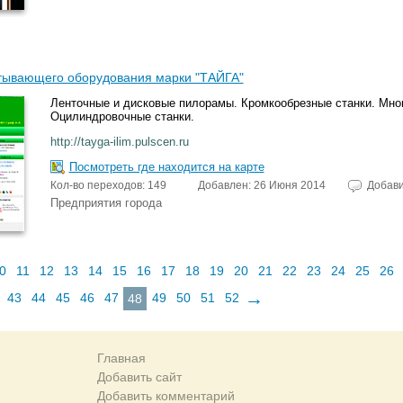
ывающего оборудования марки "ТАЙГА"
Ленточные и дисковые пилорамы. Кромкообрезные станки. Мно
Оцилиндровочные станки.
http://tayga-ilim.pulscen.ru
Посмотреть где находится на карте
Кол-во переходов: 149
Добавлен: 26 Июня 2014
Добав
Предприятия города
0
11
12
13
14
15
16
17
18
19
20
21
22
23
24
25
26
→
43
44
45
46
47
49
50
51
52
48
Главная
Добавить сайт
Добавить комментарий