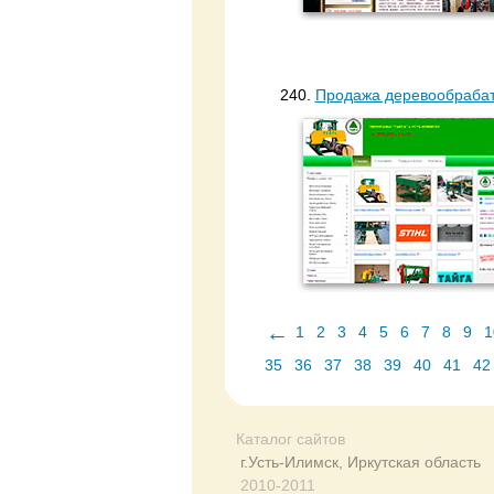
240.
Продажа деревообрабат
←
1
2
3
4
5
6
7
8
9
1
35
36
37
38
39
40
41
42
Каталог сайтов
г.Усть-Илимск, Иркутская область
2010-2011