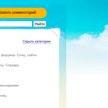
бавить комментарий
Скрыть категории
 форумах
Спец. сайты
еты
Справка
мментариями
есяц