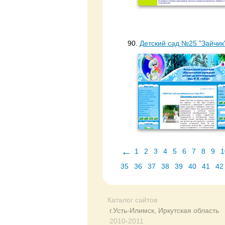
90.
Детский сад №25 "Зайчик
←
1
2
3
4
5
6
7
8
9
1
35
36
37
38
39
40
41
42
Каталог сайтов
г.Усть-Илимск, Иркутская область
2010-2011