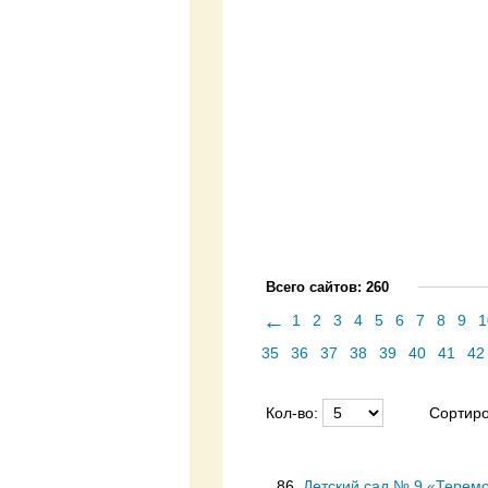
Всего сайтов: 260
←
1
2
3
4
5
6
7
8
9
1
35
36
37
38
39
40
41
42
Кол-во:
Сортиро
86.
Детский сад № 9 «Терем