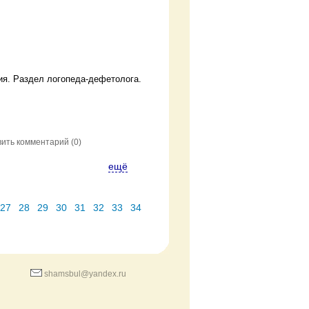
ия. Раздел логопеда-дефетолога.
вить комментарий
(0)
ещё
27
28
29
30
31
32
33
34
shamsbul@yandex.ru