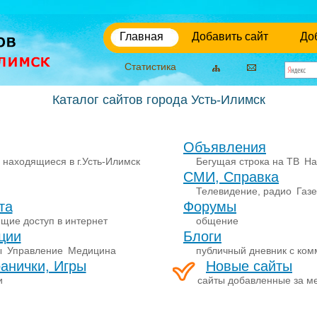
Главная
Добавить сайт
До
Статистика
Каталог сайтов города Усть-Илимск
Объявления
 находящиеся в г.Усть-Илимск
Бегущая строка на ТВ
На
СМИ, Справка
Телевидение, радио
Газ
та
Форумы
щие доступ в интернет
общение
ции
Блоги
ы
Управление
Медицина
публичный дневник с ко
анички, Игры
Новые сайты
и
сайты добавленные за м