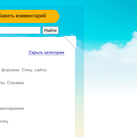
бавить комментарий
Скрыть категории
 форумах
Спец. сайты
еты
Справка
мментариями
есяц