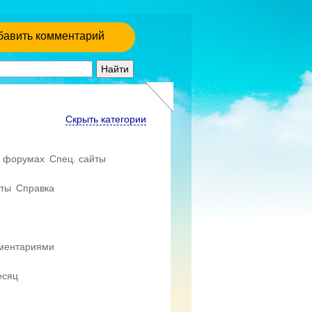
бавить комментарий
Скрыть категории
 форумах
Спец. сайты
еты
Справка
мментариями
есяц