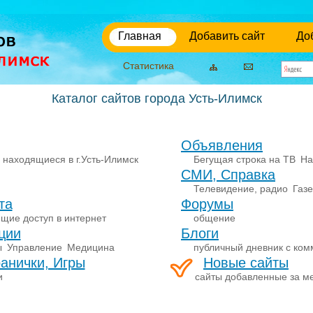
Главная
Добавить сайт
До
Статистика
Каталог сайтов города Усть-Илимск
Объявления
 находящиеся в г.Усть-Илимск
Бегущая строка на ТВ
На
СМИ, Справка
Телевидение, радио
Газ
та
Форумы
щие доступ в интернет
общение
ции
Блоги
ы
Управление
Медицина
публичный дневник с ко
анички, Игры
Новые сайты
и
сайты добавленные за м