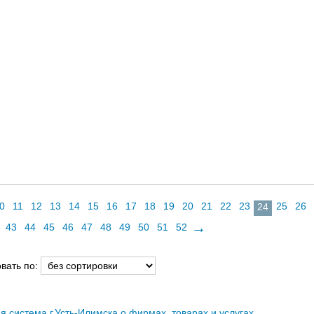
0
11
12
13
14
15
16
17
18
19
20
21
22
23
25
26
24
→
43
44
45
46
47
48
49
50
51
52
вать по:
ая система г.Усть-Илимска о фирмах, товарах и услугах