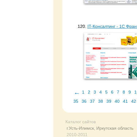
120.
IT-Консалтинг - 1C Фра
←
1
2
3
4
5
6
7
8
9
1
35
36
37
38
39
40
41
42
Каталог сайтов
г.Усть-Илимск, Иркутская область
2010-2011