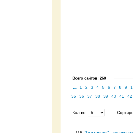
Всего сайтов: 260
←
1
2
3
4
5
6
7
8
9
1
35
36
37
38
39
40
41
42
Кол-во:
Сортиро
116.
"Гид города" - справочн