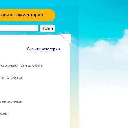
бавить комментарий
Скрыть категории
 форумах
Спец. сайты
еты
Справка
мментариями
есяц