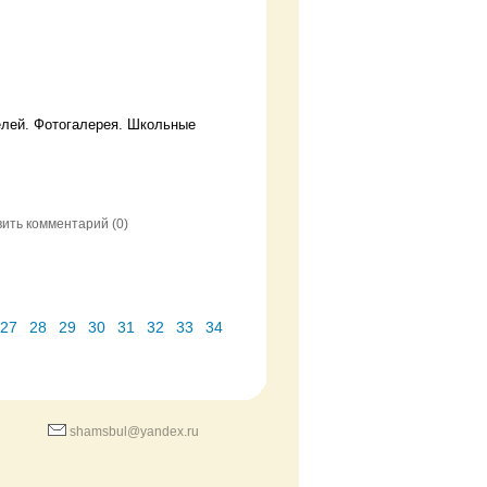
елей. Фотогалерея. Школьные
вить комментарий
(0)
27
28
29
30
31
32
33
34
shamsbul@yandex.ru