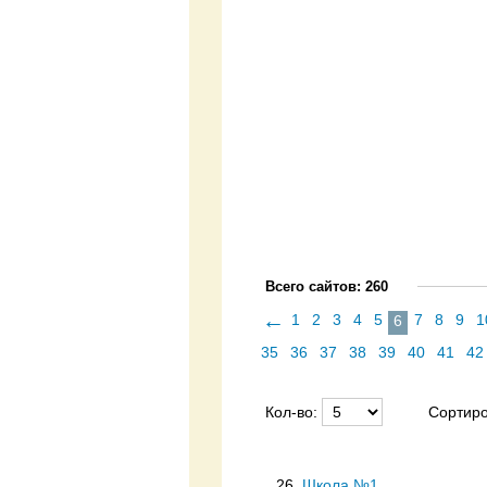
Всего сайтов: 260
←
1
2
3
4
5
7
8
9
1
6
35
36
37
38
39
40
41
42
Кол-во:
Сортиро
26.
Школа №1