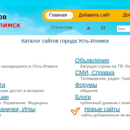
Главная
Добавить сайт
До
Статистика
Каталог сайтов города Усть-Илимск
Объявления
 находящиеся в г.Усть-Илимск
Бегущая строка на ТВ
На
СМИ, Справка
Телевидение, радио
Газ
та
Форумы
щие доступ в интернет
общение
ции
Блоги
ы
Управление
Медицина
публичный дневник с ко
анички, Игры
Новые сайты
и
сайты добавленные за м