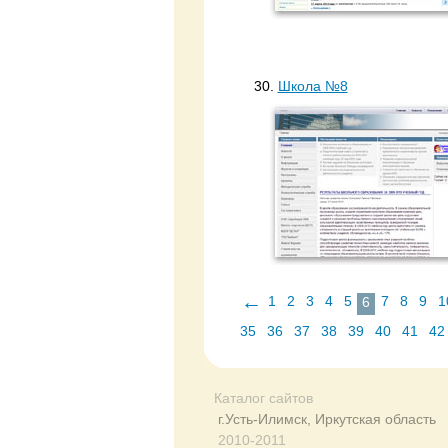
30.
Школа №8
←
1
2
3
4
5
7
8
9
1
6
35
36
37
38
39
40
41
42
Каталог сайтов
г.Усть-Илимск, Иркутская область
2010-2011