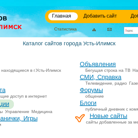
Главная
Добавить сайт
До
Статистика
Каталог сайтов города Усть-Илимск
Объявления
 находящиеся в г.Усть-Илимск
Бегущая строка на ТВ
На
СМИ, Справка
Телевидение, радио
Газ
та
Форумы
щие доступ в интернет
общение
Блоги
ции
публичный дневник с ко
Зы
Управление
Медицина
Новые сайты
анички, Игры
сайты добавленные за м
и