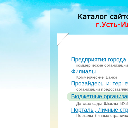
Предприятия города
коммерческие организации
Филиалы
Коммерческие
Банки
Провайдеры интерне
организации предоставляю
Бюджетные организа
Детские сады
Школы
ВУ
Порталы, Личные стр
Порталы
Личные страничк