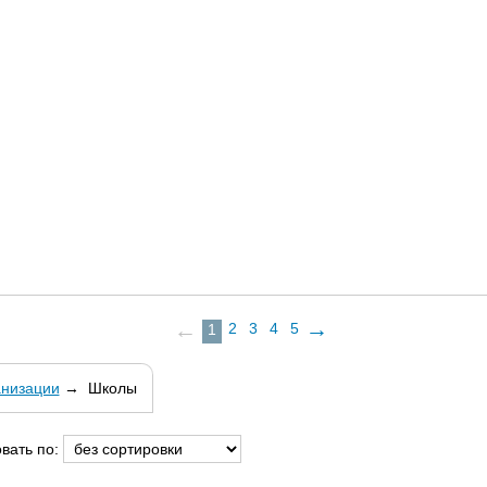
→
←
2
3
4
5
1
низации
→
Школы
вать по: