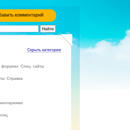
бавить комментарий
Скрыть категории
 форумах
Спец. сайты
еты
Справка
мментариями
есяц