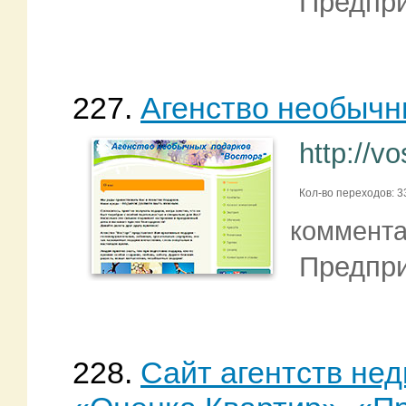
Предпри
227.
Агенство необычн
http://v
Кол-во переходов: 3
коммент
Предпри
228.
Сайт агентств не