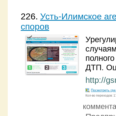
226.
Усть-Илимское аге
споров
Урегули
случаям
полног
ДТП. Оц
http://g
Посмотреть где
Кол-во переходов: 1
коммент