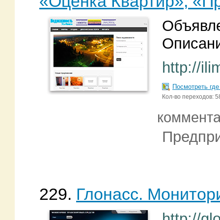
«Оценка Квартир», «П
Объявле
Описани
http://il
Посмотреть где
Кол-во переходов: 5
коммент
Предпри
229.
Глонасс. Монитор
http://gl