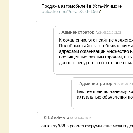
Продажа автомобилей в Усть-Илимске
auto.drom.ru/?s=all&cid=196
.
Администратор
24.09.2010 12:02
К сожалению, этот сайт не является
Подобных сайтов - с объявлениями
адресами организаций множество н
посвященные разным городам, в т.ч
данного ресурса - собрать все ссы
.
Администратор
27.03.2012 
Был не прав по данному во
актуальные объявления по
.
SH-Andrey
05.10.2010 16:12
автоклуб38 в раздел форумы еще можно доб