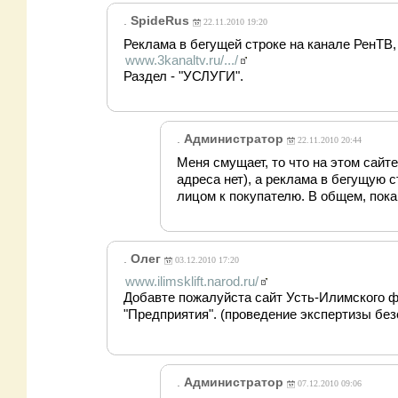
.
SpideRus
22.11.2010 19:20
Реклама в бегущей строке на канале РенТВ
www.3kanaltv.ru/.../
Раздел - "УСЛУГИ".
.
Администратор
22.11.2010 20:44
Меня смущает, то что на этом сайте
адреса нет), а реклама в бегущую 
лицом к покупателю. В общем, пока
.
Олег
03.12.2010 17:20
www.ilimsklift.narod.ru/
Добавте пожалуйста сайт Усть-Илимского 
"Предприятия". (проведение экспертизы бе
.
Администратор
07.12.2010 09:06