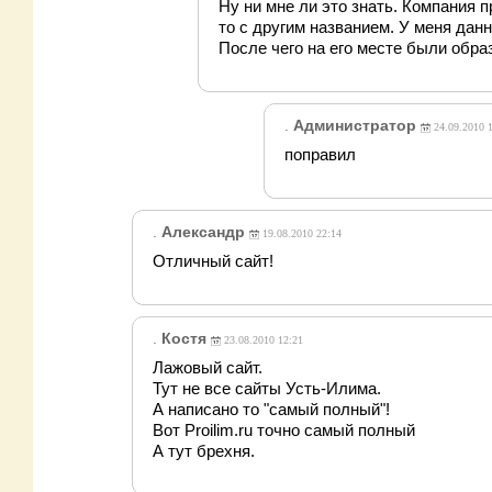
Ну ни мне ли это знать. Компания 
то с другим названием. У меня дан
После чего на его месте были обра
.
Администратор
24.09.2010 
поправил
.
Александр
19.08.2010 22:14
Отличный сайт!
.
Костя
23.08.2010 12:21
Лажовый сайт.
Тут не все сайты Усть-Илима.
А написано то "самый полный"!
Вот Proilim.ru точно самый полный
А тут брехня.