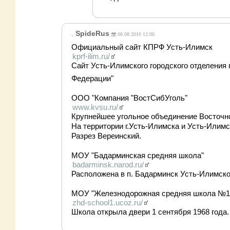
.
SpideRus
08.08.2010 12:06
Официальный сайт КПРФ Усть-Илимск
kprf-ilim.ru/
Сайт Усть-Илимского городского отделения
Федерации"
ООО "Компания "ВостСибУголь"
www.kvsu.ru/
Крупнейшее угольное объединение Восточн
На территории г.Усть-Илимска и Усть-Илим
Разрез Вереинский.
МОУ "Бадарминская средняя школа"
badarminsk.narod.ru/
Расположена в п. Бадарминск Усть-Илимског
МОУ "Железнодорожная средняя школа №1
zhd-school1.ucoz.ru/
Школа открыла двери 1 сентября 1968 года.