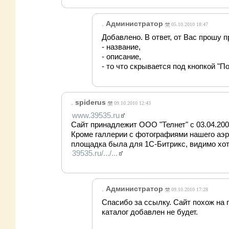
.
Администратор
05.10.2010 18:47
Добавлено. В ответ, от Вас прошу 
- название,
- описание,
- то что скрывается под кнопкой "П
.
spiderus
09.10.2010 12:43
www.39535.ru
Сайт принадлежит ООО "Телнет" с 03.04.20
Кроме галлерии с фотографиями нашего аэро
площадка была для 1С-Битрикс, видимо хот
39535.ru/.../...
.
Администратор
09.10.2010 17:28
Спасибо за ссылку. Сайт похож на 
каталог добавлен не будет.