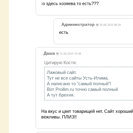
:o здесь хозяева то есть???
.
Администратор
30.08.2010 08:39
есть
.
Даша
31.08.2010 19:48
Цитирую Костя:
Лажовый сайт.
Тут не все сайты Усть-Илима.
А написано то "самый полный"!
Вот Proilim.ru точно самый полный
А тут брехня.
На вкус и цвет товарищей нет. Сайт хороший
вежливы. ПЛИЗ!!