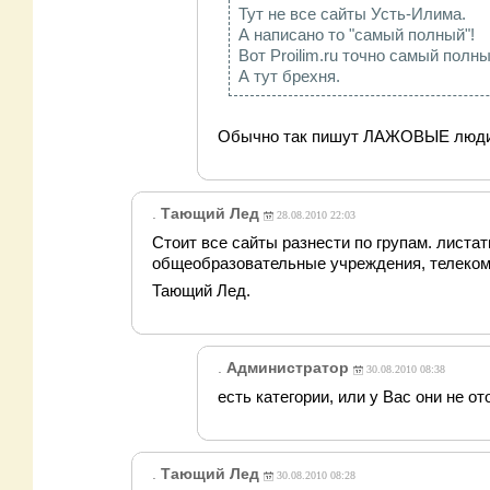
Тут не все сайты Усть-Илима.
А написано то "самый полный"!
Вот Proilim.ru точно самый полн
А тут брехня.
Обычно так пишут ЛАЖОВЫЕ люди.
.
Тающий Лед
28.08.2010 22:03
Стоит все сайты разнести по групам. лист
общеобразовател
ьные учреждения, телеко
Тающий Лед.
.
Администратор
30.08.2010 08:38
есть категории, или у Вас они не 
.
Тающий Лед
30.08.2010 08:28