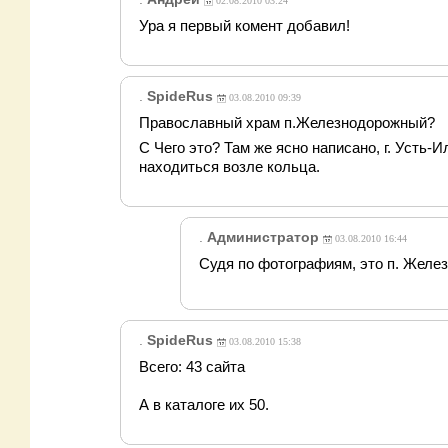
02.08.2010 03:24
Ура я первый комент добавил!
.
SpideRus
03.08.2010 09:39
Православный храм п.Железнодорожный
?
С Чего это? Там же ясно написано, г. Усть-
находиться возле кольца.
.
Администратор
03.08.2010 16:44
Судя по фотографиям, это п. Жел
.
SpideRus
03.08.2010 15:38
Всего: 43 сайта
А в каталоге их 50.