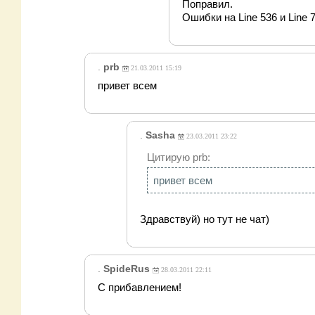
Поправил.
Ошибки на Line 536 и Line
.
prb
21.03.2011 15:19
привет всем
.
Sasha
23.03.2011 23:22
Цитирую prb:
привет всем
Здравствуй) но тут не чат)
.
SpideRus
28.03.2011 22:11
С прибавлением!