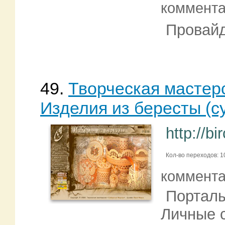
коммент
Провайд
49.
Творческая мастер
Изделия из бересты (с
http://bi
Кол-во переходов: 1
коммент
Порталы
Личные 