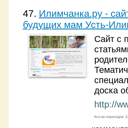
47.
Илимчанка.ру - сай
будущих мам Усть-Или
Сайт с 
статьям
родител
Тематич
специал
доска о
http://w
Кол-во переходов: 3