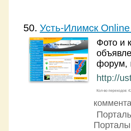
50.
Усть-Илимск Оnlin
Фото и 
объявле
форум, 
http://us
Кол-во переходов: 4
коммент
Порталы
Порталы