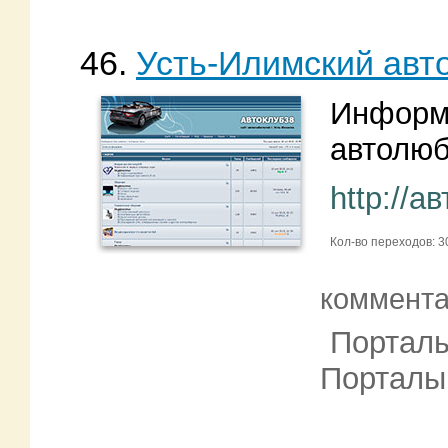
46.
Усть-Илимский авт
Информ
автолюб
http://а
Кол-во переходов: 3
коммент
Порталы
Порталы