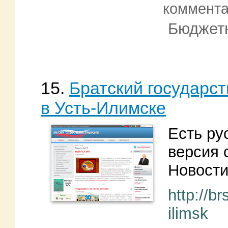
коммент
Бюджетн
15.
Братский государс
в Усть-Илимске
Есть ру
версия 
Новости
http://br
ilimsk