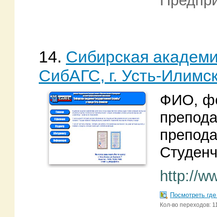
Предпри
14.
Сибирская академи
СибАГС, г. Усть-Илимс
ФИО, ф
препода
препода
Студенч
http://w
Посмотреть где
Кол-во переходов: 1