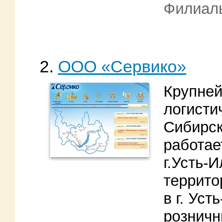
Филиал
2.
ООО «Сервико»
Крупней
логисти
Сибирск
работа
г.Усть-
террит
в г. Ус
розничн