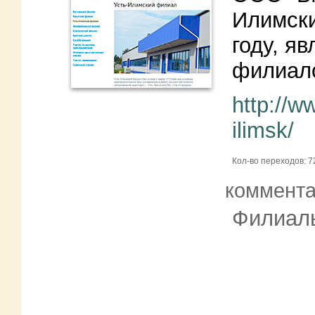
Илимски
году, я
филиал
http://w
ilimsk/
Кол-во переходов: 7
коммент
Филиал