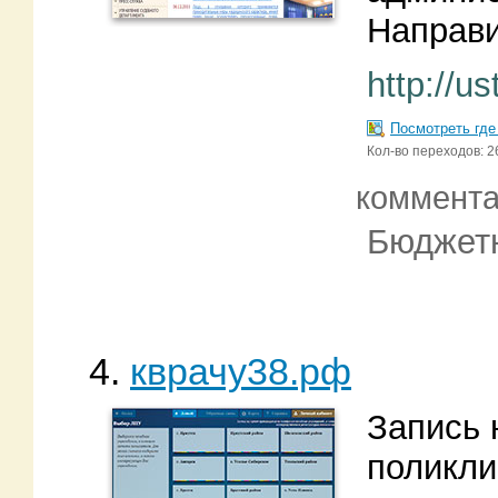
Направи
http://us
Посмотреть где
Кол-во переходов: 2
коммент
Бюджетн
4.
кврачу38.рф
Запись 
поликли