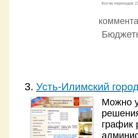
Кол-во переходов: 
коммент
Бюджетн
3.
Усть-Илимский город
Можно у
решения
график 
админис