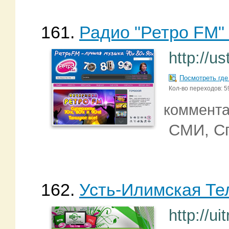
161.
Радио "Ретро FM"
http://us
Посмотреть где
Кол-во переходов: 5
коммент
СМИ, С
162.
Усть-Илимская Т
http://ui