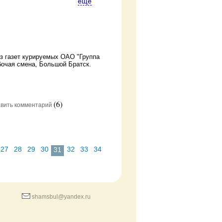
ещё
из газет курируемых ОАО "Группа
бочая смена, Большой Братск.
(6)
вить комментарий
27
28
29
30
32
33
34
31
shamsbul@yandex.ru