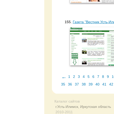
155.
Газета "Вестник Усть-Ил
←
1
2
3
4
5
6
7
8
9
1
35
36
37
38
39
40
41
42
Каталог сайтов
г.Усть-Илимск, Иркутская область
2010-2011