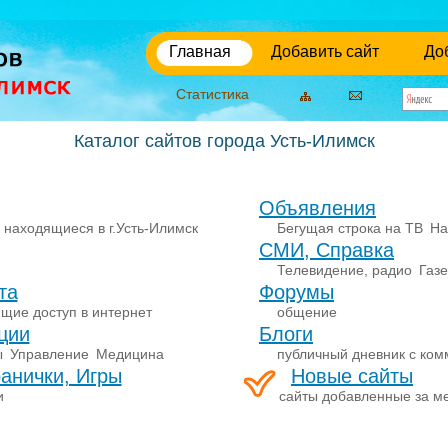
Главная
Добавить сайт
До
Статистика
Каталог сайтов города Усть-Илимск
Объявления
 находящиеся в г.Усть-Илимск
Бегущая строка на ТВ
На
СМИ, Справка
Телевидение, радио
Газ
та
Форумы
щие доступ в интернет
общение
ции
Блоги
ы
Управление
Медицина
публичный дневник с ко
анички, Игры
Новые сайты
и
сайты добавленные за м