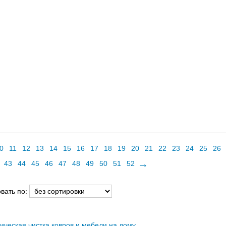
0
11
12
13
14
15
16
17
18
19
20
21
22
23
24
25
26
→
43
44
45
46
47
48
49
50
51
52
вать по:
ческая чистка ковров и мебели на дому