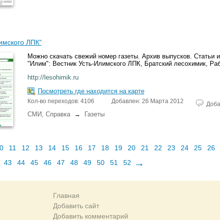
имского ЛПК"
Можно скачать свежий номер газеты. Архив выпусков. Статьи 
"Илим": Вестник Усть-Илимского ЛПК, Братский лесохимик, Ра
http://lesohimik.ru
Посмотреть где находится на карте
Кол-во переходов: 4106
Добавлен: 26 Марта 2012
Доба
СМИ, Справка
→
Газеты
0
11
12
13
14
15
16
17
18
19
20
21
22
23
24
25
26
→
43
44
45
46
47
48
49
50
51
52
Главная
Добавить сайт
Добавить комментарий