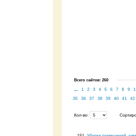
Всего сайтов: 260
←
1
2
3
4
5
6
7
8
9
1
35
36
37
38
39
40
41
42
Кол-во:
Сортиро
151.
Уборка помещений, хими