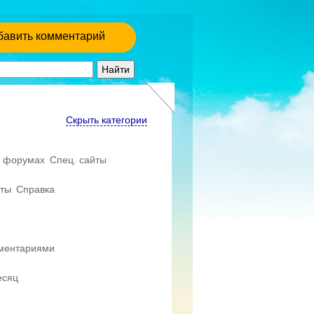
бавить комментарий
Скрыть категории
 форумах
Спец. сайты
еты
Справка
мментариями
есяц