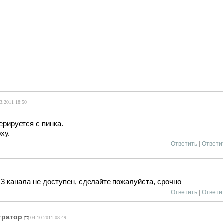
3.2011 18:50
рируется с пинка.
ху.
Ответить
|
Ответи
 3 канала не доступен, сделайте пожалуйста, срочно
Ответить
|
Ответи
тратор
04.10.2011 08:49