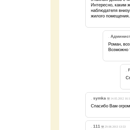
Интересно, каким 
наблюдателя внизу
жилого помещения..
.
Админис
Роман, воз
Возможно 
.
С
.
symka
14.05.2012 16:1
Спасибо Вам огром
.
111
29.08.2013 13:53