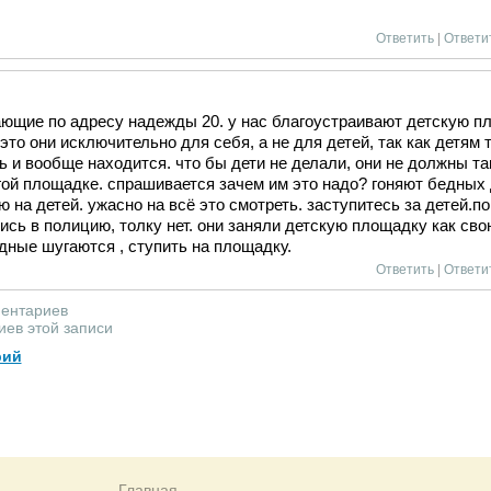
Ответить
|
Ответи
ющие по адресу надежды 20. у нас благоустраивают детскую пл
это они исключительно для себя, а не для детей, так как детя
ь и вообще находится. что бы дети не делали, они не должны та
угой площадке. спрашивается зачем им это надо? гоняют бедных
 на детей. ужасно на всё это смотреть. заступитесь за детей.п
сь в полицию, толку нет. они заняли детскую площадку как свою
едные шугаются , ступить на площадку.
Ответить
|
Ответи
ментариев
ев этой записи
рий
Главная