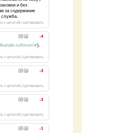
раховки и без
им за содержание
 служба.
ть с цитатой
|
Цитировать
-4
kanaltv.ru/forum/
).
ть с цитатой
|
Цитировать
-3
ть с цитатой
|
Цитировать
-3
ть с цитатой
|
Цитировать
-1