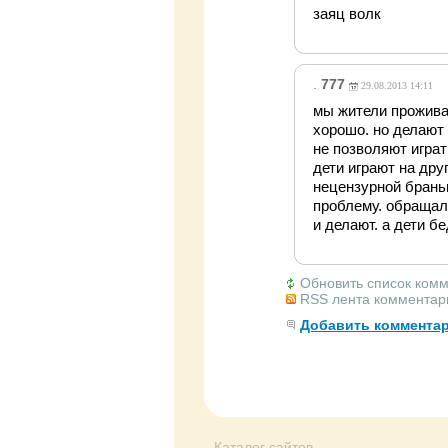
заяц волк
.
777
29.08.2013 14:11
мы жители прожива
хорошо. но делают 
не позволяют играт
дети играют на др
нецензурной бранью
проблему. обращали
и делают. а дети б
Обновить список ком
RSS лента комментари
Добавить коммента
Каталог сайтов