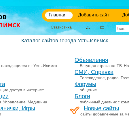
Главная
Добавить сайт
До
Статистика
Каталог сайтов города Усть-Илимск
Объявления
 находящиеся в г.Усть-Илимск
Бегущая строка на ТВ
На
СМИ, Справка
Телевидение, радио
Газ
та
Форумы
щие доступ в интернет
общение
ции
Блоги
ы
Управление
Медицина
публичный дневник с ко
анички, Игры
Новые сайты
и
сайты добавленные за м