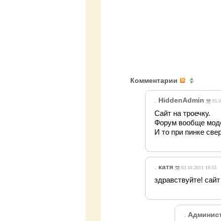
Комментарии
.
HiddenAdmin
05.0
Сайт на троечку.
Форум вообще моде
И то при пинке свер
.
катя
03.10.2011 18:55
здравствуйте! сайт
.
Админис