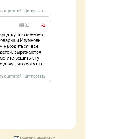
ть с цитатой
|
Цитировать
-1
ощатку. это конечно
м товарищи Игумновы
м находиться. все
 детей, выражаются
омогите решить эту
 дачу , что хотят то
ть с цитатой
|
Цитировать
shamsbul@yandex.ru