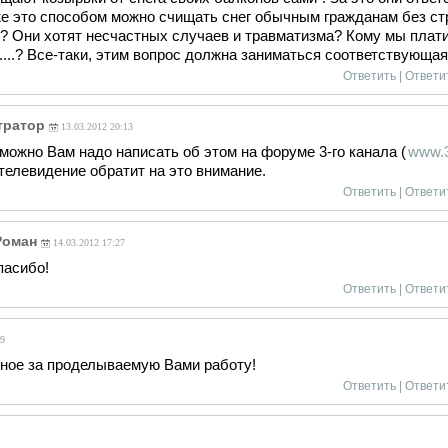
же это способом можно счищать снег обычным гражданам без ст
? Они хотят несчастных случаев и травматизма? Кому мы плат
...? Все-таки, этим вопрос должна заниматься соответствующая
Ответить
|
Ответи
тратор
13.03.2012 20:13
можно Вам надо написать об этом на форуме 3-го канала (
www.3
телевидение обратит на это внимание.
Ответить
|
Ответи
Роман
14.03.2012 17:27
пасибо!
Ответить
|
Ответи
9
ное за проделываемую Вами работу!
Ответить
|
Ответи