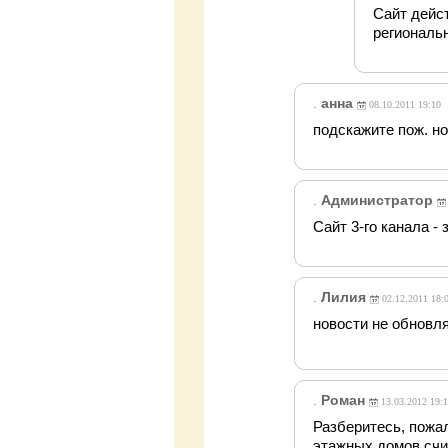
Сайт дейст
региональн
.
анна
08.10.2011 19:10
подскажите пож. н
.
Администратор
Сайт 3-го канала -
.
Лилия
02.12.2011 18:
новости не обновл
.
Роман
13.03.2012 19:1
Разберитесь, пожа
этажных домов счищ