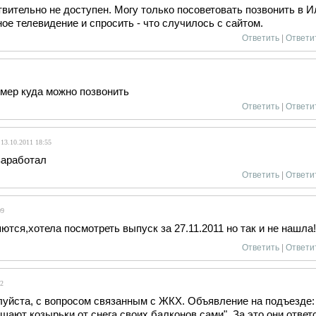
вительно не доступен. Могу только посоветовать позвонить в 
ое телевидение и спросить - что случилось с сайтом.
Ответить
|
Ответи
омер куда можно позвонить
Ответить
|
Ответи
13.10.2011 18:55
 заработал
Ответить
|
Ответи
09
яются,хот
ела посмотреть выпуск за 27.11.2011 но так и не нашла!
Ответить
|
Ответи
2
луйста, с вопросом связанным с ЖКХ. Объявление на подъезде:
ают козырьки от снега своих балконов сами". За это они ответс