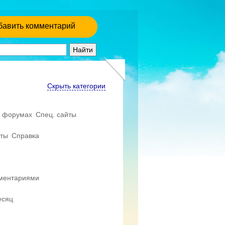
бавить комментарий
Скрыть категории
 форумах
Спец. сайты
еты
Справка
мментариями
есяц