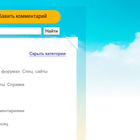
бавить комментарий
Скрыть категории
 форумах
Спец. сайты
еты
Справка
мментариями
есяц