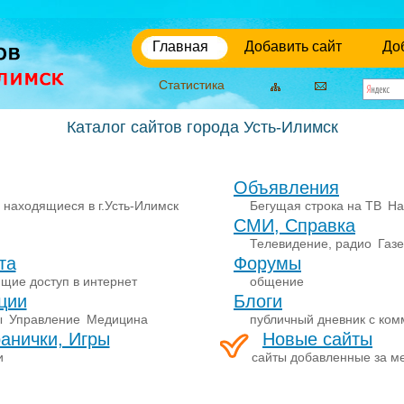
Главная
Добавить сайт
До
Статистика
Каталог сайтов города Усть-Илимск
Объявления
 находящиеся в г.Усть-Илимск
Бегущая строка на ТВ
На
СМИ, Справка
Телевидение, радио
Газ
та
Форумы
щие доступ в интернет
общение
ции
Блоги
ы
Управление
Медицина
публичный дневник с ко
анички, Игры
Новые сайты
и
сайты добавленные за м