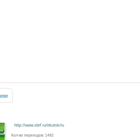
анки
http://www.sbrf.ru/irkutsk/ru
Кол-во переходов: 1492